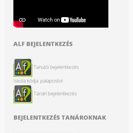
ALF BEJELENTKEZÉS
Tanulói bejelentkezés
Iskola kódja: palapostol
Tanári bejelentkezés
BEJELENTKEZÉS TANÁROKNAK